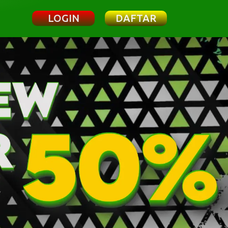
LOGIN
DAFTAR